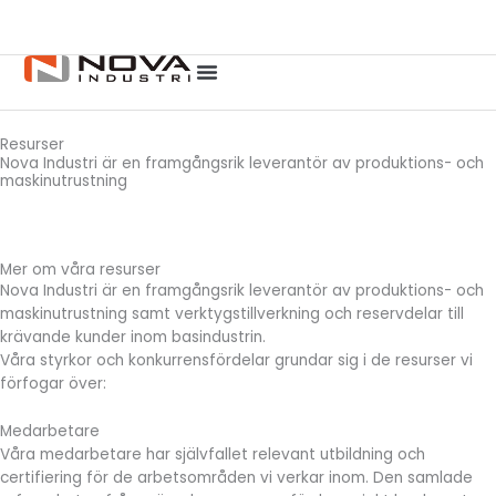
F
L
Hoppa
a
i
till
c
n
innehåll
e
k
b
e
o
d
o
i
Resurser
k
n
Nova Industri är en framgångsrik leverantör av produktions- och
maskinutrustning
Mer om våra resurser
Nova Industri är en framgångsrik leverantör av produktions- och
maskinutrustning samt verktygstillverkning och reservdelar till
krävande kunder inom basindustrin.
Våra styrkor och konkurrensfördelar grundar sig i de resurser vi
förfogar över:
Medarbetare
Våra medarbetare har självfallet relevant utbildning och
certifiering för de arbetsområden vi verkar inom. Den samlade