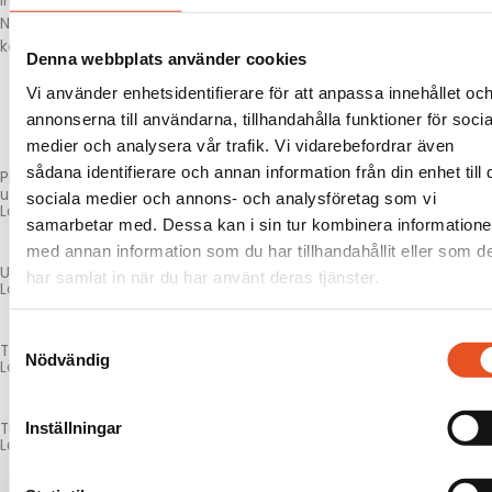
Infrastruktur
Närheten till järnväg och två Europavägar, E4 och E10, gör att vi
kan erbjuda snabba och säkra leveranser till kunder.
Denna webbplats använder cookies
Vi använder enhetsidentifierare för att anpassa innehållet oc
Kontakta oss
annonserna till användarna, tillhandahålla funktioner för socia
medier och analysera vår trafik. Vi vidarebefordrar även
sådana identifierare och annan information från din enhet till 
Produktions
utrustning
sociala medier och annons- och analysföretag som vi
Läs mer här!
samarbetar med. Dessa kan i sin tur kombinera information
med annan information som du har tillhandahållit eller som d
Underhåll & reparation
har samlat in när du har använt deras tjänster.
Läs mer här!
Samtyckesval
Teknik & konstruktion
Nödvändig
Läs mer här!
Inställningar
Tillverkning
Läs mer här!