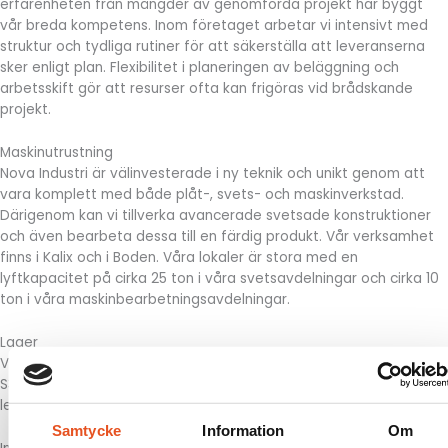
erfarenheten från mängder av genomförda projekt har byggt
vår breda kompetens. Inom företaget arbetar vi intensivt med
struktur och tydliga rutiner för att säkerställa att leveranserna
sker enligt plan. Flexibilitet i planeringen av beläggning och
arbetsskift gör att resurser ofta kan frigöras vid brådskande
projekt.
Maskinutrustning
Nova Industri är välinvesterade i ny teknik och unikt genom att
vara komplett med både plåt-, svets- och maskinverkstad.
Därigenom kan vi tillverka avancerade svetsade konstruktioner
och även bearbeta dessa till en färdig produkt. Vår verksamhet
finns i Kalix och i Boden. Våra lokaler är stora med en
lyftkapacitet på cirka 25 ton i våra svetsavdelningar och cirka 10
ton i våra maskinbearbetningsavdelningar.
Lager
Vi har ett stort varulager av plåt, stångmaterial och rör i såväl
S355-kvalitet som rostfritt, vilket medför att vi kan erbjuda korta
ledtider.
Samtycke
Information
Om