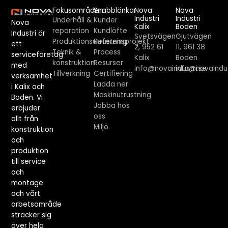
Fokusområden
Snabblänkar
Nova
Nova
Industri
Industri
Underhåll &
Kunder
Nova
Kalix
Boden
reparation
Kundlöfte
Industri är
Svetsvägen
Gjutvägen
Produktionsutrustning
Referensprojekt
ett
2, 952 61
11, 961 38
Teknik &
Process
serviceföretag
Kalix
Boden
konstruktion
Resurser
med
info@novaindustri.se
info@novaindus
Tillverkning
Certifiering
verksamhet
Ladda ner
i Kalix och
Maskinutrustning
Boden. Vi
Jobba hos
erbjuder
oss
allt från
Miljö
konstruktion
och
produktion
till service
och
montage
och vårt
arbetsområde
sträcker sig
över hela