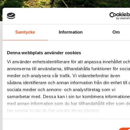
För en hållbar industri
Samtycke
Information
Om
Vi på Nova Industri är måna om vår påverkan på miljön och
dess aktuella utmaningar. För att möta framtidens
utmaningar tillsammans med våra kunder och
Denna webbplats använder cookies
branschkollegor vill vi lyfta de åtgärder vi tar för att bidra
till en hållbar industri. Våra återkommande kunder finns
Vi använder enhetsidentifierare för att anpassa innehållet oc
inom vatten-, pappers- och kraftindustrin. En vanlig
annonserna till användarna, tillhandahålla funktioner för socia
förfrågan vi får är att bygga nya komponenter eller
medier och analysera vår trafik. Vi vidarebefordrar även
maskiner som effektiviserar kundernas arbetsflöden i den
sådana identifierare och annan information från din enhet till 
dagliga driften. I linje med de Globala målen, främst mål 9:
sociala medier och annons- och analysföretag som vi
Hållbar industri, innovationer och infrastruktur, har vi
samarbetar med. Dessa kan i sin tur kombinera information
genomfört justeringar i vår produktion som på lång sikt
bidrar till en mer hållbar industri. Exempel på det är:
med annan information som du har tillhandahållit eller som d
har samlat in när du har använt deras tjänster.
Anpassade komponenter där till exempel
munstycken justeras så att vattenförbrukningen i
Samtyckesval
ett vattenkraftverk minskar.