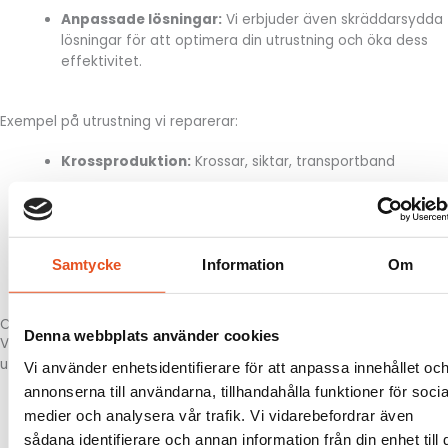
Anpassade lösningar:
Vi erbjuder även skräddarsydda
lösningar för att optimera din utrustning och öka dess
effektivitet.
Exempel på utrustning vi reparerar:
Krossproduktion:
Krossar, siktar, transportband
Entreprenad:
Grävmaskiner, hjullastare, tippbilar,
skopor
Åkerinäring:
Lastväxlare, släp, kranbilar, hjullastare
Samtycke
Information
Om
Certifiering av genomfört arbete
Denna webbplats använder cookies
Vi har all nödvändig utrustning samt personal med relevanta
utbildningar och
certifikat
för att utföra arbete av denna typ.
Vi använder enhetsidentifierare för att anpassa innehållet oc
annonserna till användarna, tillhandahålla funktioner för socia
medier och analysera vår trafik. Vi vidarebefordrar även
Kontakta oss
sådana identifierare och annan information från din enhet till 