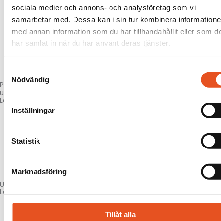
sociala medier och annons- och analysföretag som vi
samarbetar med. Dessa kan i sin tur kombinera information
med annan information som du har tillhandahållit eller som d
har samlat in när du har använt deras tjänster.
Samtyckesval
Nödvändig
Produktions
utrustning
Läs mer här!
Inställningar
Statistik
Marknadsföring
Underhåll & reparation
Läs mer här!
Tillåt alla