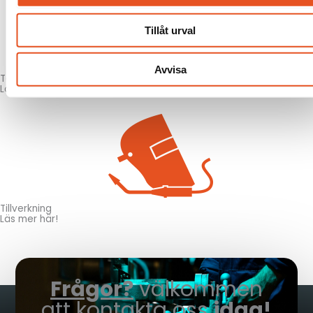
Tillåt urval
Avvisa
Teknik & konstruktion
Läs mer här!
Tillverkning
Läs mer här!
Frågor?
välkommen
att kontakta oss
idag!