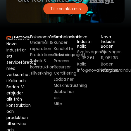
Till kontakta oss
Fokusområden
Snabblänkar
Nova
Nova
Industri
Industri
Underhåll &
Kunder
Nova
Kalix
Boden
reparation
Kundlöfte
Industri är
Svetsvägen
Gjutvägen
Produktionsutrustning
Referensprojekt
ett
2, 952 61
11, 961 38
Teknik &
Process
serviceföretag
Kalix
Boden
konstruktion
Resurser
med
info@novaindustri.se
info@novaindus
Tillverkning
Certifiering
verksamhet
Ladda ner
i Kalix och
Maskinutrustning
Boden. Vi
Jobba hos
erbjuder
oss
allt från
Miljö
konstruktion
och
produktion
till service
och