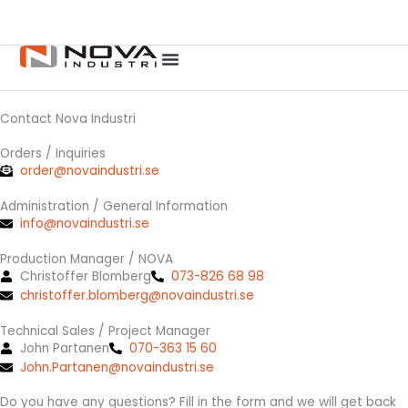
F
L
Skip
a
i
to
c
n
content
e
k
b
e
o
d
o
i
Contact Nova Industri
k
n
Orders / Inquiries
order@novaindustri.se
Administration / General Information
info@novaindustri.se
Production Manager / NOVA
Christoffer Blomberg
073-826 68 98
christoffer.blomberg@novaindustri.se
Technical Sales / Project Manager
John Partanen
070-363 15 60
John.Partanen@novaindustri.se
Do you have any questions? Fill in the form and we will get back