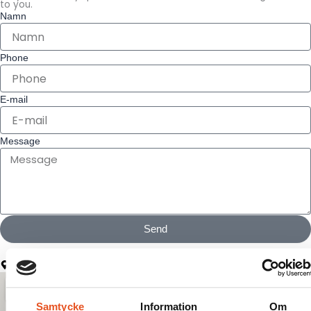
to you.
Namn
Phone
E-mail
Message
Send
Address Kalix:
Nova Industri AB Svetsvägen 2 952 61 Kalix
Samtycke
Information
Om