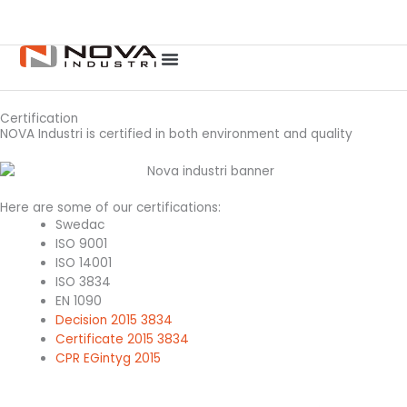
F
L
Skip
a
i
to
c
n
content
e
k
b
e
o
d
o
i
Certification
k
n
NOVA Industri is certified in both environment and quality
Here are some of our certifications:
Swedac
ISO 9001
ISO 14001
ISO 3834
EN 1090
Decision 2015 3834
Certificate 2015 3834
CPR EGintyg 2015