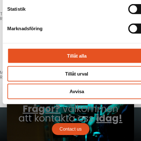
Statistik
Technology & construction
Read more here!
Marknadsföring
Tillåt alla
Manufacturing
Tillåt urval
Read more here!
Avvisa
Frågor?
välkommen
att kontakta oss
idag!
Contact us