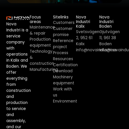
Focus
Sitelinks
Nova
Nova
areas
Industri
Industri
Customers
Nova
Kalix
Boden
Maintenance
Customer
Industri is a
Svetsvägen
Gjutvägen
& repair
promise
service
2, 952 61
11, 961 38
Production
Reference
company
Kalix
Boden
equipment
project
with
info@novaindustri.se
info@novaindus
Technology
Process
operations
&
Resources
in Kalix and
construction
Certification
Boden. We
Manufacturing
Download
offer
Machinery
everything
equipment
from
Work with
construction
us
and
Environment
production
to service
and
assembly,
and our