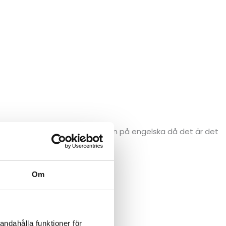
 Vi ber dig att skriva din ansökan på engelska då det är det
-group.com
.
Om
andahålla funktioner för