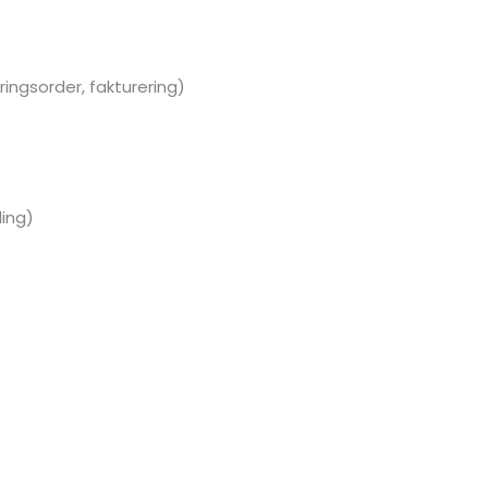
ingsorder, fakturering)
ling)