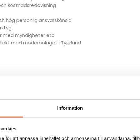
och kostnadsredovisning
och hög personlig ansvarskänsla
rktyg
ter med myndigheter etc.
ontakt med moderbolaget i Tyskland.
n till
ansokan@novaindustri.se
, senast den 3 augusti 2026.
 av dig till vår HR chef, Maria Taylor på
maria.taylor@sms
Information
cookies
e för att anpassa innehållet och annonserna till användarna, tillh