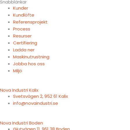
Snabblänkar
Kunder
Kundlöfte
Referensprojekt
Process
Resurser
Certifiering
Ladda ner
Maskinutrustning
Jobba hos oss
Miljö
Nova Industri Kalix
Svetsvägen 2, 952 61 Kalix
info@novaindustri.se
Nova Industri Boden
Gjutvägen 11, 961 38 Boden