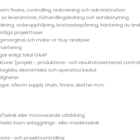
m finans, controlling, redovisning och administration
al av leverantörer, förhandlingsledning och avtalsstyrning
kning, orderuppföljning, kostnadsspårning, hantering av ändr
tliga projektfaser
dragsmarginal och make-or-buy-analyser
shantering
ar enligt lokal GAAP
kturer (projekt-, produktions- och resultatorienterad control
rategiska, ekonomiska och operativa beslut
digheter
gar, såsom supply chain, finans, skatter m.m.
/teknik eller motsvarande utbildning
l, helst inom anläggnings- eller maskinteknik
ions- och projektcontrolling