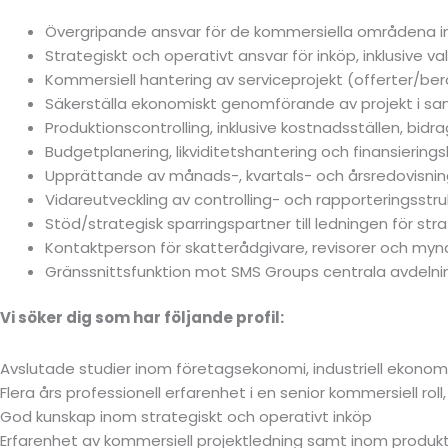
Övergripande ansvar för de kommersiella områdena ino
Strategiskt och operativt ansvar för inköp, inklusive v
Kommersiell hantering av serviceprojekt (offerter/berä
Säkerställa ekonomiskt genomförande av projekt i sam
Produktionscontrolling, inklusive kostnadsställen, bi
Budgetplanering, likviditetshantering och finansiering
Upprättande av månads-, kvartals- och årsredovisning
Vidareutveckling av controlling- och rapporteringsstru
Stöd/strategisk sparringspartner till ledningen för st
Kontaktperson för skatterådgivare, revisorer och myn
Gränssnittsfunktion mot SMS Groups centrala avdelnin
Vi söker dig som har följande profil:
Avslutade studier inom företagsekonomi, industriell ekonomi
Flera års professionell erfarenhet i en senior kommersiell rol
God kunskap inom strategiskt och operativt inköp
Erfarenhet av kommersiell projektledning samt inom produkt