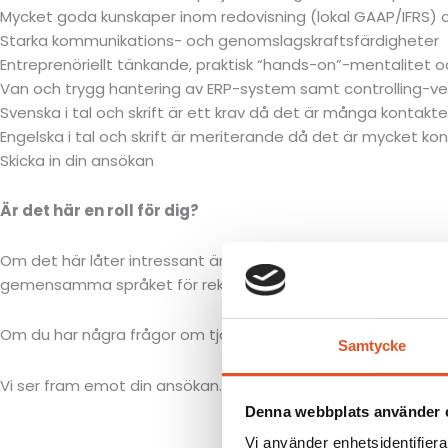
Mycket goda kunskaper inom redovisning (lokal GAAP/IFRS) 
Starka kommunikations- och genomslagskraftsfärdigheter
Entreprenöriellt tänkande, praktisk “hands-on”-mentalitet 
Van och trygg hantering av ERP-system samt controlling-ve
Svenska i tal och skrift är ett krav då det är många kontak
Engelska i tal och skrift är meriterande då det är mycket k
Skicka in din ansökan
Är det här en roll för dig?
Om det här låter intressant är du välkommen med din ansöka
gemensamma språket för rekryteringsgruppen.
Om du har några frågor om tjänsten är du välkommen att höra
Samtycke
Vi ser fram emot din ansökan.
Denna webbplats använder 
Vi använder enhetsidentifierar