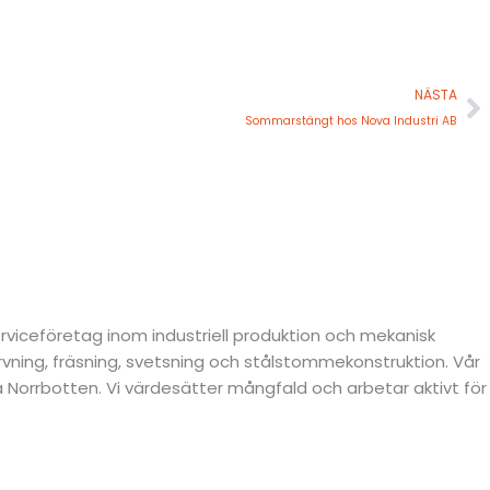
N
NÄSTA
Sommarstängt hos Nova Industri AB
rviceföretag inom industriell produktion och mekanisk
rvning, fräsning, svetsning och stålstommekonstruktion. Vår
hela Norrbotten. Vi värdesätter mångfald och arbetar aktivt för