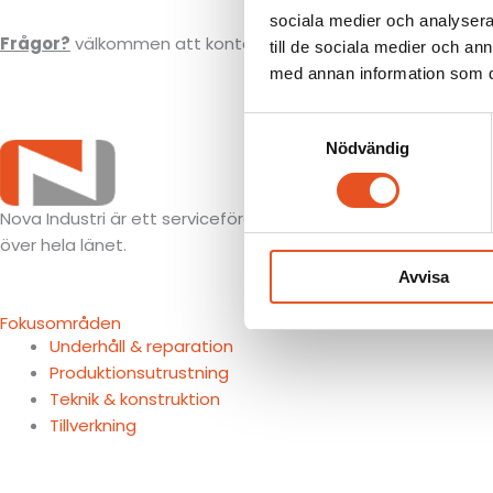
sociala medier och analysera 
Frågor?
välkommen att kontakta oss
idag!
till de sociala medier och a
med annan information som du 
Samtyckesval
Nödvändig
Nova Industri är ett serviceföretag med verksamhet i Kalix o
över hela länet.
Avvisa
Fokusområden
Underhåll & reparation
Produktionsutrustning
Teknik & konstruktion
Tillverkning