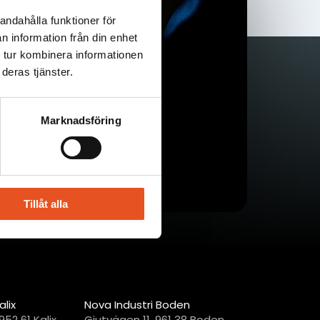
n att
andahålla funktioner för
n information från din enhet
ag!
 tur kombinera informationen
deras tjänster.
Marknadsföring
Tillåt alla
alix
Nova Industri Boden
52 61 Kalix
Gjutvägen 11, 961 38 Boden