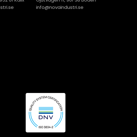
tri.se
info@novaindustri.se