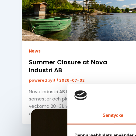
News
Summer Closure at Nova
Industri AB
poweredbyit
/
2026-07-02
Nova Industri AB håller sommarstängt för
semester och planerat underhåll under
veckorna 28–31. Vi är tillbaka och återgår till
ordinarie […]
Samtycke
Denna webbplats använder 