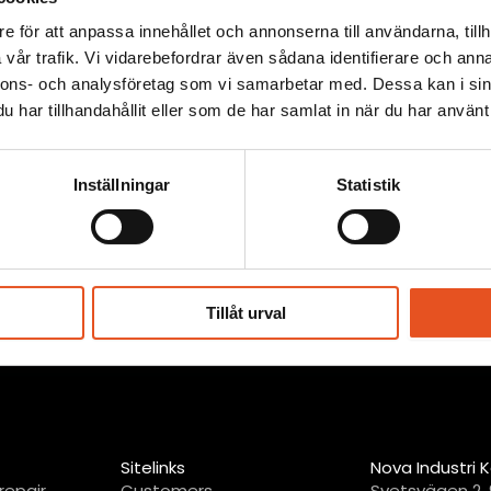
or?
välkomme
e för att anpassa innehållet och annonserna till användarna, tillh
vår trafik. Vi vidarebefordrar även sådana identifierare och anna
ntakta oss
id
nnons- och analysföretag som vi samarbetar med. Dessa kan i sin
har tillhandahållit eller som de har samlat in när du har använt 
Contact us
Inställningar
Statistik
Tillåt urval
Sitelinks
Nova Industri K
repair
Customers
Svetsvägen 2, 9